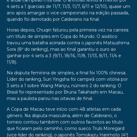
e atual campeão mundial. O anfitrião levou a melhor por
4 sets a 1 (parciais de 11/7, 11/3, 11/7, 6/11 e 12/10), quase um
ano após amargar o vice-campeonato na edição passada,
quando foi derrotado por Calderano na final.
Horas depois, Chuqin faturou pela primeira vez na carreira
um título de simples em Copa do Mundo. O asiático
travou uma batalha acirrada contra o japonês Matsushima
Sora (8º do ranking), mas ao final garantiu o ouro ao
ganhar por 4 sets a 3 (9/11, 18/16, 11/8, 11/13, 8/11, 11/4 e
11/8).
Na disputa feminina de simples, a final foi 100% chinesa.
Líder do ranking, Sun Yingsha foi campeã com vitória por
3 sets a 1 sobre Wang Manyu, número 2 do ranking. O
Brasil foi representado por Bruna Takahashi em Macau,
mas a paulista parou nas oitavas de final.
A Copa de Macau teve início com 48 atletas em cada
gênero. Na disputa masculina, além de Calderano, o
torneio contou também com outros favoritos ao título
que ficaram pelo caminho, como sueco Truls Moregard
(vice-líder do ranking), o japonês Tomokazu Harimoto (4º)