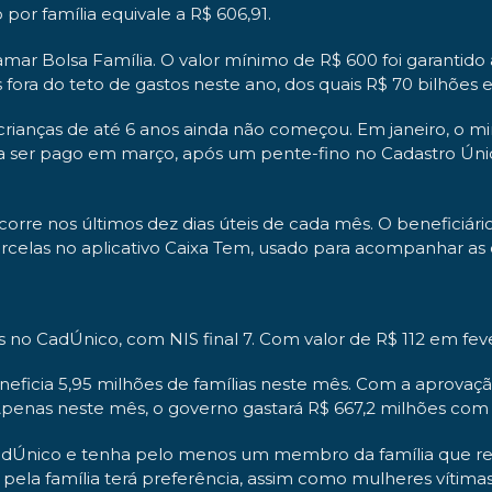
por família equivale a R$ 606,91.
amar Bolsa Família. O valor mínimo de R$ 600 foi garantid
s fora do teto de gastos neste ano, dos quais R$ 70 bilhões 
rianças de até 6 anos ainda não começou. Em janeiro, o min
á a ser pago em março, após um pente-fino no Cadastro Ún
orre nos últimos dez dias úteis de cada mês. O beneficiári
rcelas no aplicativo Caixa Tem, usado para acompanhar as 
s no CadÚnico, com NIS final 7. Com valor de R$ 112 em feve
eficia 5,95 milhões de famílias neste mês. Com a aprovação
penas neste mês, o governo gastará R$ 667,2 milhões com 
CadÚnico e tenha pelo menos um membro da família que rec
pela família terá preferência, assim como mulheres vítimas