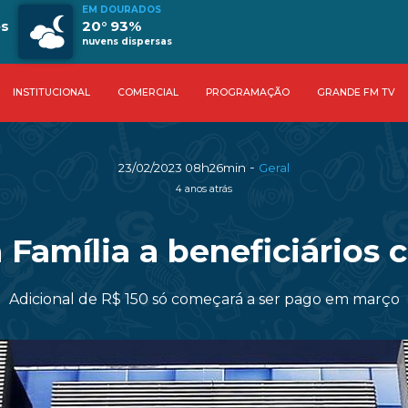
EM DOURADOS
es
20° 93%
nuvens dispersas
INSTITUCIONAL
COMERCIAL
PROGRAMAÇÃO
GRANDE FM TV
-
23/02/2023 08h26min
Geral
4 anos atrás
 Família a beneficiários c
Adicional de R$ 150 só começará a ser pago em março