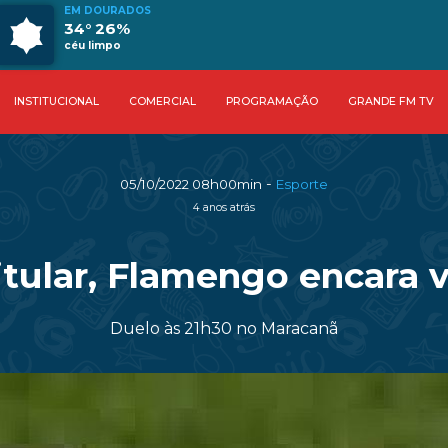
EM DOURADOS
34° 26%
céu limpo
INSTITUCIONAL
COMERCIAL
PROGRAMAÇÃO
GRANDE FM TV
-
05/10/2022 08h00min
Esporte
4 anos atrás
itular, Flamengo encara v
Duelo às 21h30 no Maracanã