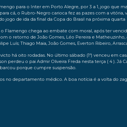
engo para o Inter em Porto Alegre, por 3 a 1, jogo que ma
ra cá, o Rubro-Negro carioca fez as pazes com a vitória, vi
o jogo de ida da final da Copa do Brasil na próxima quarta 
 o Flamengo chega ao embate com moral, após ter vencido 
nta com o retorno de João Gomes, Léo Pereira e Matheuzin
ilipe Luís; Thiago Maia, João Gomes, Everton Ribeiro, Arrasc
cto há oito rodadas. No último sábado (1º) venceu em casa
 perdeu o pai Admir Oliveira Freda nesta terça ( 4 ). Já 
embarcou porque cumpre suspensão.
os no departamento médico. A boa notícia é a volta do z