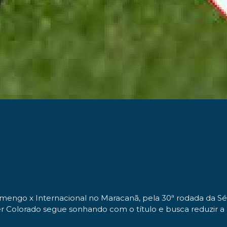
lamengo x Internacional no Maracanã, pela 30ª rodada da S
ider Colorado segue sonhando com o título e busca reduzir a