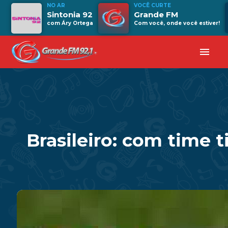
NO AR
VOCÊ CURTE
Sintonia 92
Grande FM
com Áry Ortega
Com você, onde você estiver!
menu
Brasileiro: com time t