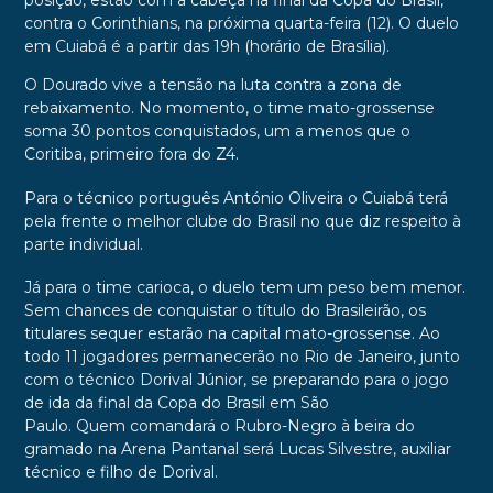
posição, estão com a cabeça na final da Copa do Brasil,
contra o Corinthians, na próxima quarta-feira (12). O duelo
em Cuiabá é a partir das 19h (horário de Brasília).
O Dourado vive a tensão na luta contra a zona de
rebaixamento. No momento, o time mato-grossense
soma 30 pontos conquistados, um a menos que o
Coritiba, primeiro fora do Z4.
Para o técnico português António Oliveira o Cuiabá terá
pela frente o melhor clube do Brasil no que diz respeito à
parte individual.
Já para o time carioca, o duelo tem um peso bem menor.
Sem chances de conquistar o título do Brasileirão, os
titulares sequer estarão na capital mato-grossense. Ao
todo 11 jogadores permanecerão no Rio de Janeiro, junto
com o técnico Dorival Júnior, se preparando para o jogo
de ida da final da Copa do Brasil em São
Paulo. Quem comandará o Rubro-Negro à beira do
gramado na Arena Pantanal será Lucas Silvestre, auxiliar
técnico e filho de Dorival.