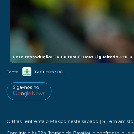
Foto reprodução: TV Cultura / Lucas Figueiredo-CBF
Fonte:
TV Cultura / UOL
Siga-nos no
O
Brasil
enfrenta o
México
neste sábado ( 8 ) em amist
Com início às
22h
(horário de Brasília), o confronto, qu