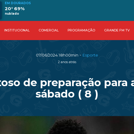
EM DOURADOS
20° 69%
nublado
INSTITUCIONAL
COMERCIAL
PROGRAMAÇÃO
GRANDE FM TV
-
07/06/2024 18h00min
Esporte
2 anos atrás
stoso de preparação para
sábado ( 8 )