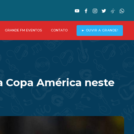
GRANDE FM EVENTOS
CONTATO
► OUVIR A GRANDE!
 a Copa América neste