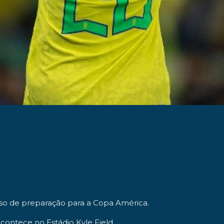
►
oso de preparação para a
Copa América
.
e acontece no
Estádio Kyle Field.