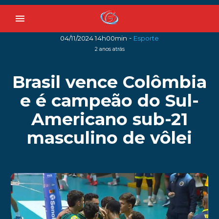
menu
-
04/11/2024 14h00min
Esporte
2 anos atrás
Brasil vence Colômbia
e é campeão do Sul-
Americano sub-21
masculino de vôlei