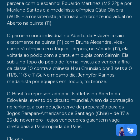
parceria com o espanhol Eduardo Martinez (MS 22); e por
Marilane Santos e a medalhista olímpica Cátia Oliveira
(WD5) – a mesatenista já faturara um bronze individual no
Aberto na quinta (11)
O primeiro ouro individual no Aberto da Eslovénia saiu
exatamente na quinta (11) com Bruna Alexandre, vice-
campeã olímpica em Tóquio - depois, no sábado (12), ela
voltaria ao pódio com a prata, em dupla com Salmin. Ela
subiu no topo do pódio de forma invicta ao vencer a final
da classe 10 contra a chinesa Hou Chunxiao por 3 sets a 0
(11/8, 11/3 e 11/5). No mesmo dia, Jennyfer Parinos,
medalhista por equipes em Tóquio, foi bronze.
O Brasil foi representado por 16 atletas no Aberto da
Eslovênia, evento do circuito mundial. Além da pontuação
no ranking, a competição serve de preparação para os
Jogos Parapan-Americanos de Santiago (Chile) – de 17 a
26 de novembro - cujos vencedores garantem vaga
direta para a Paralimpíada de Paris.
Classes