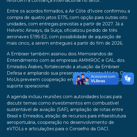
reforcem a confiança internacional no setor.
Entre os acordos firmados, a Air Côte d’Ivoire confirmou a
compra de quatro jatos E175, com opção para outras oito
unidades, com entregas previstas a partir de 2027. Já a
Helvetic Airways, da Suíça, oficializou pedido de três
aeronaves E195-E2, com possibilidade de aquisição de
mais cinco, a serem entregues a partir do fim de 2026.
A Embraer também assinou dois Memorandos de
Entendimento com as empresas AMMROC e GAL, dos
Emirados Árabes, fortalecendo a atuação da Embraer
Defesa e ampliando sua presença no Oriente Médio. Os
MoUs preveem cooperação em manutenção, logística e
suporte operacional.
A agenda incluiu reuniões com autoridades locais para
discutir temas como investimentos em combustível
sustentável de aviação (SAF), ampliação de rotas entre
Brasil e Emirados, atração de recursos para infraestrutura
aeroportuária, cooperação no desenvolvimento de
eVTOLs e articulações para o Conselho da OACI.