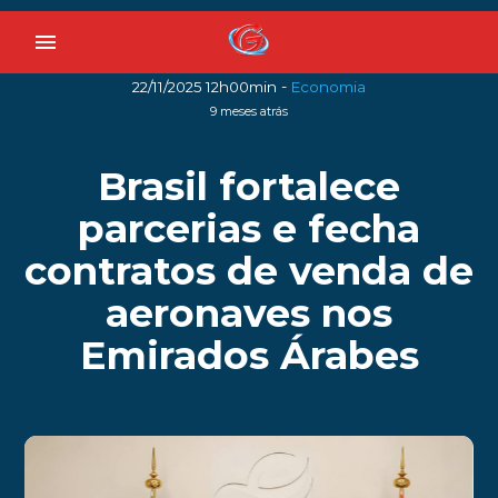
menu
-
22/11/2025 12h00min
Economia
9 meses atrás
Brasil fortalece
parcerias e fecha
contratos de venda de
aeronaves nos
Emirados Árabes