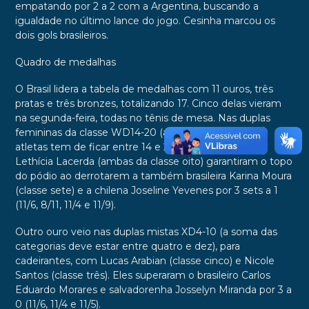
empatando por 2 a 2 com a Argentina, buscando a
igualdade no último lance do jogo. Cesinha marcou os
dois gols brasileiros.
Quadro de medalhas
O Brasil lidera a tabela de medalhas com 11 ouros, três
pratas e três bronzes, totalizando 17. Cinco delas vieram
na segunda-feira, todas no tênis de mesa. Nas duplas
femininas da classe WD14-20 (a soma da classe das
atletas tem de ficar entre 14 e 20), Sophia Kelmer e
Lethícia Lacerda (ambas da classe oito) garantiram o topo
do pódio ao derrotarem a também brasileira Karina Moura
(classe sete) e a chilena Joseline Yevenes por 3 sets a 1
(11/6, 8/11, 11/4 e 11/9).
Outro ouro veio nas duplas mistas XD4-10 (a soma das
categorias deve estar entre quatro e dez), para
cadeirantes, com Lucas Arabian (classe cinco) e Nicole
Santos (classe três). Eles superaram o brasileiro Carlos
Eduardo Morares e salvadorenha Josselyn Miranda por 3 a
0 (11/6, 11/4 e 11/5).