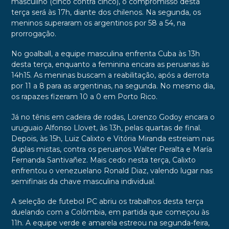
masculino (cinco contra cinco), o compromisso desta
terça será às 17h, diante dos chilenos. Na segunda, os
meninos superaram os argentinos por 58 a 54, na
prorrogação.
No goalball, a equipe masculina enfrenta Cuba às 13h
desta terça, enquanto a feminina encara as peruanas às
14h15. As meninas buscam a reabilitação, após a derrota
por 11 a 8 para as argentinas, na segunda. No mesmo dia,
os rapazes fizeram 10 a 0 em Porto Rico.
Já no tênis em cadeira de rodas, Lorenzo Godoy encara o
uruguaio Alfonso Llovet, às 13h, pelas quartas de final.
Depois, às 15h, Luiz Calixto e Vitória Miranda estreiam nas
duplas mistas, contra os peruanos Walter Peralta e María
Fernanda Santivañez. Mais cedo nesta terça, Calixto
enfrentou o venezuelano Ronald Diaz, valendo lugar nas
semifinais da chave masculina individual.
A seleção de futebol PC abriu os trabalhos desta terça
duelando com a Colômbia, em partida que começou às
11h. A equipe verde e amarela estreou na segunda-feira,