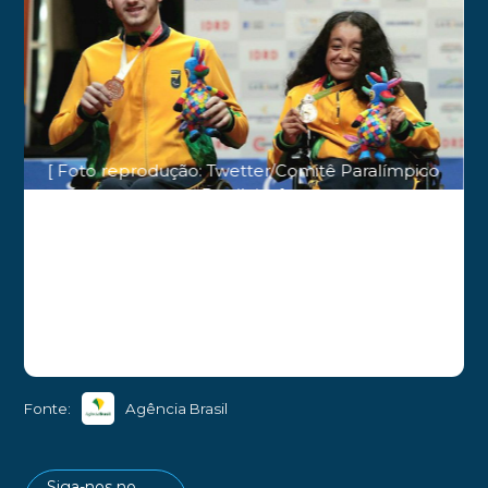
[ Foto reprodução: Twetter/Comitê Paralímpico
Brasileiro ]
Fonte:
Agência Brasil
Siga-nos no