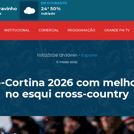
EM DOURADOS
ravinho
24° 50%
s
nublado
INSTITUCIONAL
COMERCIAL
PROGRAMAÇÃO
GRANDE FM TV
-
10/02/2026 12h30min
Esporte
6 meses atrás
o-Cortina 2026 com melho
no esqui cross-country