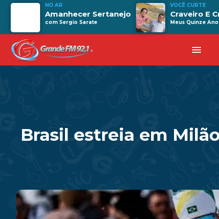
NO AR
VOCÊ CURTE
Amanhecer Sertanejo
Craveiro E C
com Sergio Sarate
Meus Quinze Ano
menu
Brasil estreia em Milã