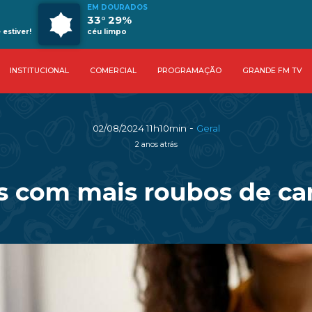
EM DOURADOS
33° 29%
estiver!
céu limpo
INSTITUCIONAL
COMERCIAL
PROGRAMAÇÃO
GRANDE FM TV
-
02/08/2024 11h10min
Geral
2 anos atrás
aís com mais roubos de 