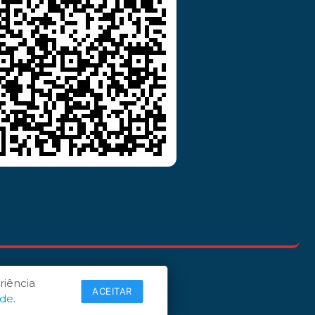
riência
ACEITAR
ade
.