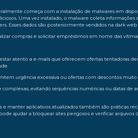
almente começa com a instalação de malwares em disposit
iciosos. Uma vez instalado, o malware coleta informações se
kers. Esses dados são posteriormente vendidos na dark web
izar compras e solicitar empréstimos em nome das vítimas.
estar atento a e-mails que oferecem ofertas tentadoras de
ude.
ansmitem urgência excessiva ou ofertas com descontos muito
e complexas, evitando sequências numéricas ou datas de ani
 e manter aplicativos atualizados também são práticas re
e pode ajudar a bloquear sites perigosos e verificar arquiv