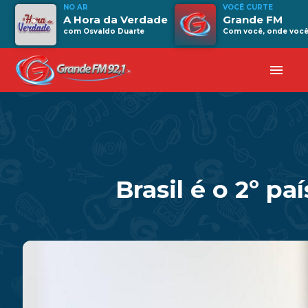
NO AR
VOCÊ CURTE
A Hora da Verdade
Grande FM
com Osvaldo Duarte
Com você, onde você 
menu
Brasil é o 2º p