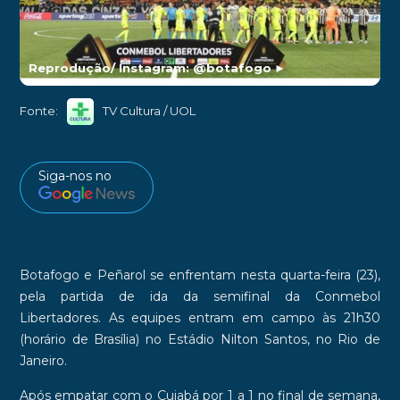
Reprodução/ Instagram: @botafogo
►
Fonte:
TV Cultura / UOL
Siga-nos no
Botafogo
e
Peñarol
se enfrentam nesta quarta-feira (23),
pela partida de ida da semifinal da
Conmebol
Libertadores
. As equipes entram em campo às 21h30
(horário de Brasília) no
Estádio Nilton Santos
, no Rio de
Janeiro.
Após empatar com o
Cuiabá
por 1 a 1 no final de semana,