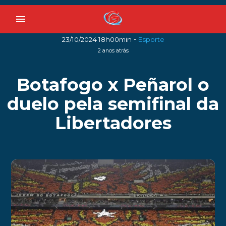
menu
-
23/10/2024 18h00min
Esporte
2 anos atrás
Botafogo x Peñarol o
duelo pela semifinal da
Libertadores