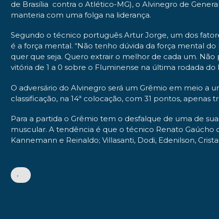
de Brasília
contra o Atlético-MG), o Alvinegro de General
manteria com uma folga na liderança.
Segundo o técnico português Artur Jorge, um dos fato
é a força mental. “Não tenho dúvida da força mental d
quer que seja. Quero extrair o melhor de cada um. Não 
vitória de 1 a 0 sobre o Fluminense na última rodada do B
O adversário do Alvinegro será um Grêmio em meio a um
classificação, na 14ª colocação, com 31 pontos, apenas 
Para a partida o Grêmio tem o desfalque de uma de suas
muscular. A tendência é que o técnico Renato Gaúcho op
Kannemann e Reinaldo; Villasanti, Dodi, Edenilson, Crista
•