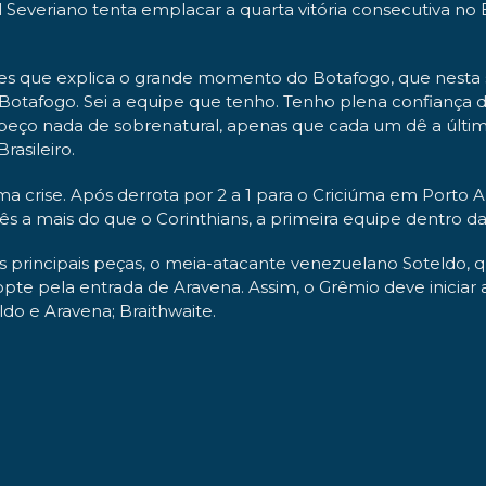
 Severiano tenta emplacar a quarta vitória consecutiva no B
res que explica o grande momento do Botafogo, que nesta 
o Botafogo. Sei a equipe que tenho. Tenho plena confiança
peço nada de sobrenatural, apenas que cada um dê a última
rasileiro.
a crise. Após derrota por 2 a 1 para o Criciúma em Porto 
três a mais do que o Corinthians, a primeira equipe dentro 
 principais peças, o meia-atacante venezuelano Soteldo, q
te pela entrada de Aravena. Assim, o Grêmio deve iniciar 
ldo e Aravena; Braithwaite.