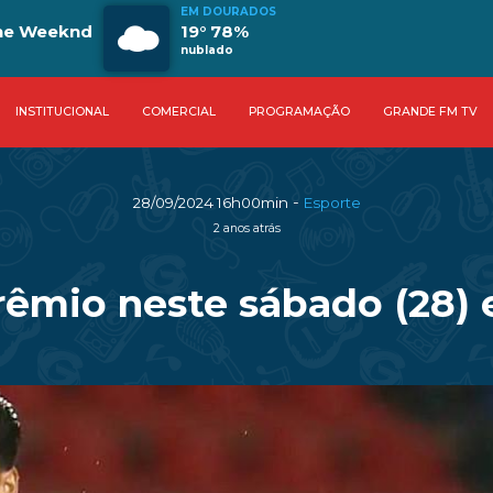
EM DOURADOS
The Weeknd
19° 78%
nublado
INSTITUCIONAL
COMERCIAL
PROGRAMAÇÃO
GRANDE FM TV
-
28/09/2024 16h00min
Esporte
2 anos atrás
rêmio neste sábado (28) 