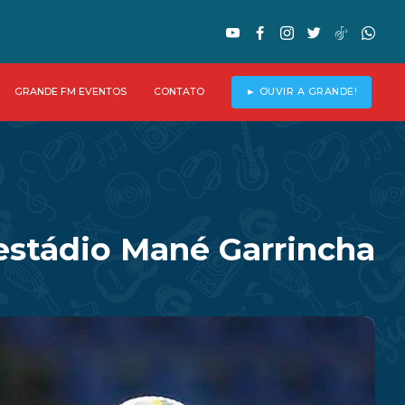
GRANDE FM EVENTOS
CONTATO
► OUVIR A GRANDE!
estádio Mané Garrincha