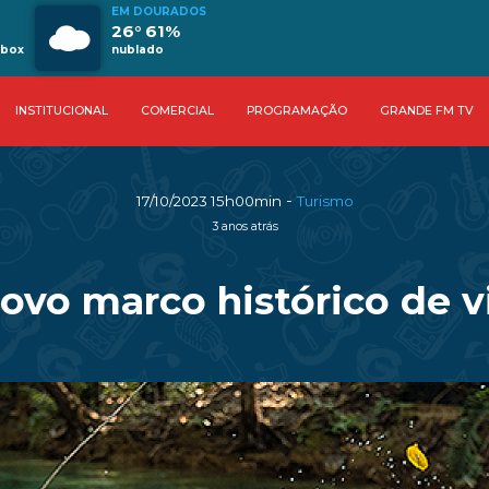
EM DOURADOS
26° 61%
ebox
nublado
INSTITUCIONAL
COMERCIAL
PROGRAMAÇÃO
GRANDE FM TV
-
17/10/2023 15h00min
Turismo
3 anos atrás
ovo marco histórico de v