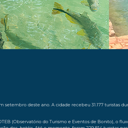
em setembro deste ano. A cidade recebeu 31.177 turistas 
EB (Observatório do Turismo e Eventos de Bonito), o fluxo
ação dos hotéis. Até o momento, foram 229.814 turistas pa