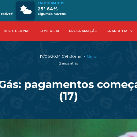
EM DOURADOS
25° 64%
estiver!
algumas nuvens
INSTITUCIONAL
COMERCIAL
PROGRAMAÇÃO
GRANDE FM TV
-
17/06/2024 09h30min
Geral
2 anos atrás
io Gás: pagamentos começ
(17)