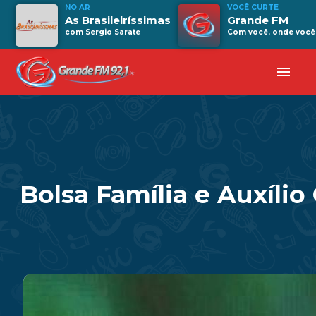
NO AR
VOCÊ CURTE
As Brasileiríssimas
Grande FM
com Sergio Sarate
Com você, onde você 
menu
Bolsa Família e Auxíl