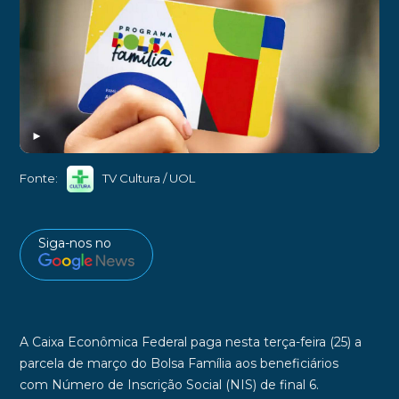
►
Fonte:
TV Cultura / UOL
Siga-nos no
A
Caixa Econômica Federal
paga nesta terça-feira (25) a
parcela de março do
Bolsa Família
aos beneficiários
com
Número de Inscrição Social
(NIS) de
final 6
.