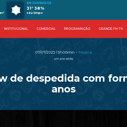
EM DOURADOS
31° 38%
er!
céu limpo
INSTITUCIONAL
COMERCIAL
PROGRAMAÇÃO
GRANDE FM TV
-
07/07/2025 13h00min
Música
um ano atrás
ow de despedida com form
anos