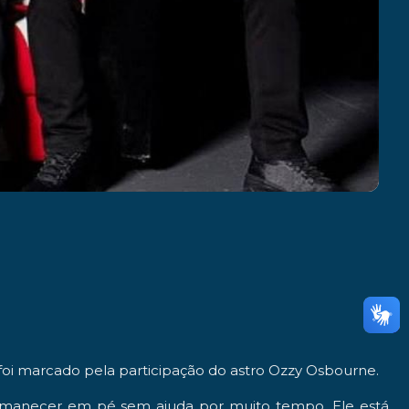
, foi marcado pela participação do astro
Ozzy Osbourne
.
rmanecer em pé sem ajuda por muito tempo. Ele está