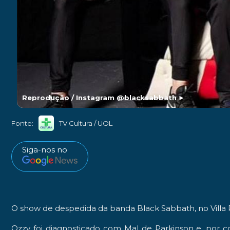
Reprodução / Instagram @blacksabbath
►
Fonte:
TV Cultura / UOL
Siga-nos no
O show de despedida da banda
Black Sabbath
, no Vill
Ozzy foi diagnosticado com
Mal de Parkinson
e, por c