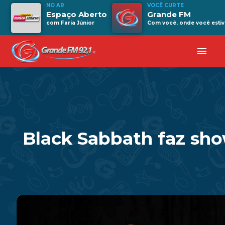
NO AR
VOCÊ CURTE
Espaço Aberto
Grande FM
com Faria Júnior
Com você, onde você estiv
menu
Black Sabbath faz sh