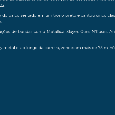
22
.
 do palco sentado em um trono preto e cantou cinco cláss
u.
tações de bandas como
Metallica
,
Slayer
,
Guns N’Roses
,
An
y metal
e, ao longo da carreira, venderam mais de
75 milhõ