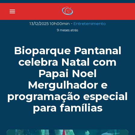
menu
-
13/12/2025 10h00min
Entretenimento
9 meses atrás
Bioparque Pantanal
celebra Natal com
Papai Noel
Mergulhador e
programação especial
para famílias