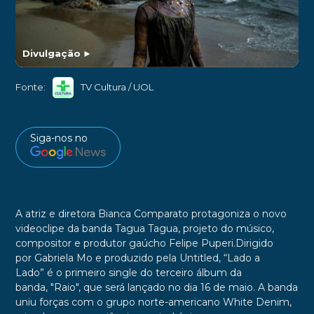
Divulgação
►
Fonte:
TV Cultura / UOL
Siga-nos no
A atriz e diretora
Bianca Comparato
protagoniza o novo
videoclipe da banda
Tagua Tagua
, projeto do músico,
compositor e produtor gaúcho
Felipe Puperi
.
Dirigido
por
Gabriela Mo
e produzido pela Untitled,
“Lado a
Lado”
é o primeiro single do terceiro álbum da
banda,
"Raio"
, que será lançado no dia
16 de maio
. A banda
uniu forças com o grupo norte-americano
White Denim
,