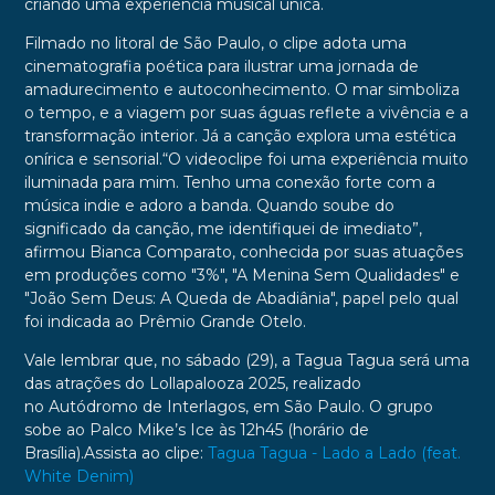
criando uma experiência musical única.
Filmado no
litoral de São Paulo
, o clipe adota uma
cinematografia poética para ilustrar uma jornada de
amadurecimento e autoconhecimento. O mar simboliza
o tempo, e a viagem por suas águas reflete a vivência e a
transformação interior. Já a canção explora uma estética
onírica e sensorial.
“O videoclipe foi uma experiência muito
iluminada para mim. Tenho uma conexão forte com a
música indie e adoro a banda. Quando soube do
significado da canção, me identifiquei de imediato”,
afirmou Bianca Comparato, conhecida por suas atuações
em produções como "3%", "A Menina Sem Qualidades" e
"João Sem Deus: A Queda de Abadiânia", papel pelo qual
foi indicada ao
Prêmio Grande Otelo
.
Vale lembrar que, no
sábado
(
29
), a Tagua Tagua será uma
das atrações do
Lollapalooza 2025
, realizado
no
Autódromo de Interlagos
, em São Paulo. O grupo
sobe ao
Palco Mike’s Ice
às 12h45 (horário de
Brasília).
Assista ao clipe:
Tagua Tagua - Lado a Lado (feat.
White Denim)