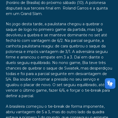
(horário de Brasília) do próximo sábado (10). A polonesa
disputará sua terceira final em Roland Garros e a quinta
em um Grand Slam.
No jogo desta tarde, a paulistana chegou a quebrar o
saque de logo no primeiro game da partida, mas Iga
devolveu a quebra e se manteve dominante no set até
fechá-lo com vantagem de 6/2. Na parcial seguinte, a
canhota paulistana reagiu: de cara quebrou o saque da
polonesa e impôs vantagem de 3/1. A adversária seguiu
firme e arrancou o empate em 3 a 3. Daí em diante o
duelo seguiu equilibrado. No nono game, Bia teve três
chances de quebrar o saque de Swiatek, mas desperdiçou
todas e foi para a parcial seguinte em desvantagem de
5/4. Bia soube contornar a pressão no seu serviço e
igualou o placar de novo. O set seguiu equilibrado, até Bia
vencer o último game, fazer 6/6, e forçar o tie-break para
definir a parcial.
A brasileira começou o tie-break de forma imponente,
abriu vantagem de 5 a 3, mas do outro lado da quadra
estava a número 1 do mundo, que conseguiu o empate