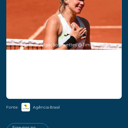
[ Foto divulgação: Twetter/@TimeBrasil ]
Fonte:
Agência Brasil
Siga-nos no