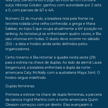
feira (28), Bia dominou o jogo do início ao fim contra a
suíça Viktorija Golubic: ganhou com autoridade por 2 sets
a 0, com parciais de 6/1 e 4/4.
Número 22 do mundo, a brasileira terá pela frente na
terceira rodada uma velha conhecida: a grega e Maria
Sakkari, ex-topo 5 que ocupa atualmente a 64ª posição no
ranking. As tenistas já se enfrentaram quatro vezes, e Bia
saiu vitoriosa em todas. O duelo deve ocorrer no sábado
(30) – a data e horário ainda serão definidos pelos
organizadores.
Certo mesmo é Bia retornar à quadra nesta sexta (29)
para a estreia na chave de duplas. Ao lado da alemã Laura
Siegemund, a brasileira enfrentará a dupla da norte-
americana Caty McNally com a australiana Maya Joint. O
horário segue indefinido.
Duplas femininas
Primeira a estrear na chave de dupla femininas, a parceria
da carioca Ingrid Martins com a norte-americana Quinn
Gleason começou com pé direito. Elas avançaram à