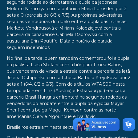
segunda rodada ao derrotarem a dupla da japonesa
Mokoto Ninomiya com a britânica Maria Lumsden por 2
sets a 0 (parciais de 6/3 e 7/5). As próximas adversárias
serão as vencedoras do duelo entre a dupla das tchecas
Markéta Vondrousová e Miriam Kolodziejová contra a
parceria da canadense Gabriela Dabrowski com a
australiana Erin Routiffe. Data e horário da partida
seguem indefinidos.
No final da tarde, quem também comemorou foi a dupla
da paulista Luisa Stefani com a húngara Timea Babos,
que venceram de virada a estreia contra a parceria da letã
Jelena Ostapenko com a tcheca Barbora Krejciková, por 2
sets a 1 (6/4, 6/2 e 6/3). Com dois títulos WTA 500 nesta
temporada – em Linz (Áustria) e Estrasburgo (França), a
parceria Brasil-Hungria enfrentará na segunda rodada as
vencedoras do embate entre a dupla da egípcia Mayar
Sherif com a belga Magali Kempen contra as norte-
americanas Clervie Ngounoue e Iva Jovic.
Brasileiros estreiam nesta sexta