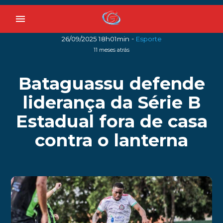
menu
-
26/09/2025 18h01min
Esporte
11 meses atrás
Bataguassu defende
liderança da Série B
Estadual fora de casa
contra o lanterna