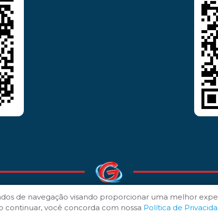
ados de navegação visando proporcionar uma melhor expe
© 1980 - 2026
POLÍTICA DE PRIVACIDADE
-
TERMOS DE USO
 Ao continuar, você concorda com nossa
Política de Privacid
Desenvolvido por
ANSIM