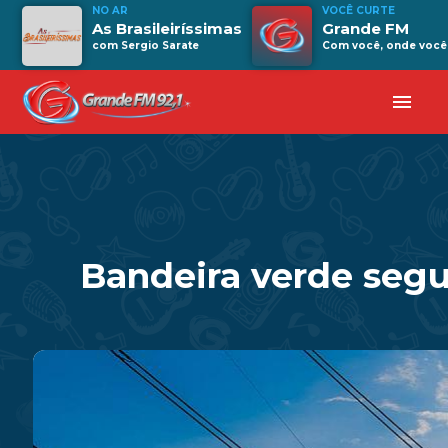
NO AR
VOCÊ CURTE
As Brasileiríssimas
Grande FM
com Sergio Sarate
Com você, onde você 
menu
Bandeira verde segu