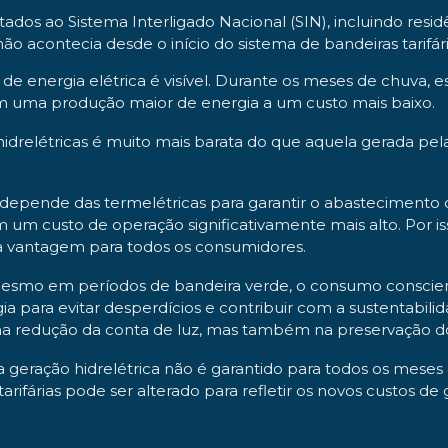
dos ao Sistema Interligado Nacional (SIN), incluindo resid
o acontecia desde o início do sistema de bandeiras tarifári
de energia elétrica é visível. Durante os meses de chuva,
a em uma produção maior de energia a um custo mais baixo.
 hidrelétricas é muito mais barata do que aquela gerada pe
il depende das termelétricas para garantir o abastecimento
êm um custo de operação significativamente mais alto. Por i
ma vantagem para todos os consumidores.
 mesmo em períodos de bandeira verde, o consumo conscien
a para evitar desperdícios e contribuir com a sustentabili
na redução da conta de luz, mas também na preservação dos
eração hidrelétrica não é garantido para todos os meses 
rifárias pode ser alterado para refletir os novos custos de 