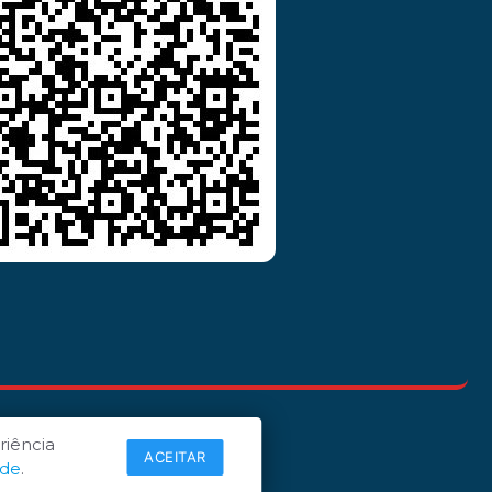
riência
ACEITAR
ade
.