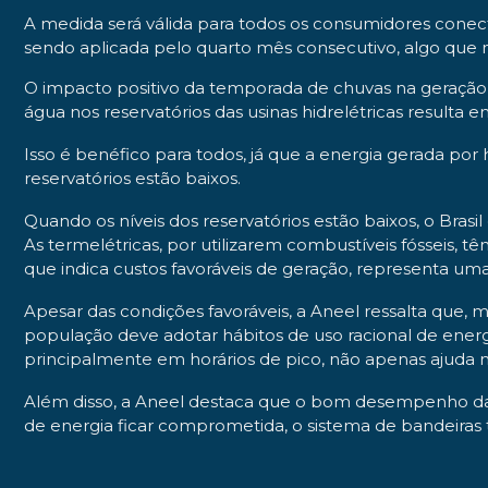
A medida será válida para todos os consumidores conecta
sendo aplicada pelo quarto mês consecutivo, algo que nã
O impacto positivo da temporada de chuvas na geração 
água nos reservatórios das usinas hidrelétricas result
Isso é benéfico para todos, já que a energia gerada por
reservatórios estão baixos.
Quando os níveis dos reservatórios estão baixos, o Bras
As termelétricas, por utilizarem combustíveis fósseis, t
que indica custos favoráveis de geração, representa u
Apesar das condições favoráveis, a Aneel ressalta que,
população deve adotar hábitos de uso racional de energi
principalmente em horários de pico, não apenas ajuda 
Além disso, a Aneel destaca que o bom desempenho da g
de energia ficar comprometida, o sistema de bandeiras ta