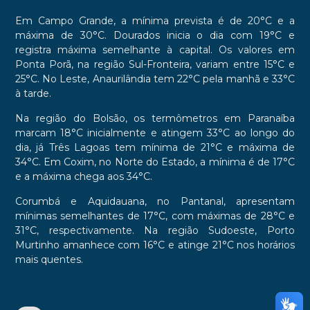
Em Campo Grande, a mínima prevista é de 20°C e a
máxima de 30°C. Dourados inicia o dia com 19°C e
registra máxima semelhante à capital. Os valores em
Ponta Porã, na região Sul-Fronteira, variam entre 15°C e
25°C. No Leste, Anaurilândia tem 22°C pela manhã e 33°C
à tarde.
Na região do Bolsão, os termômetros em Paranaíba
marcam 18°C inicialmente e atingem 33°C ao longo do
dia, já Três Lagoas tem mínima de 21°C e máxima de
34°C. Em Coxim, no Norte do Estado, a mínima é de 17°C
e a máxima chega aos 34°C.
Corumbá e Aquidauana, no Pantanal, apresentam
mínimas semelhantes de 17°C, com máximas de 28°C e
31°C, respectivamente. Na região Sudoeste, Porto
Murtinho amanhece com 16°C e atinge 21°C nos horários
mais quentes.