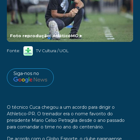
Foto reprodução: AtléticoMG
►
Fonte:
TV Cultura / UOL
Siga-nos no
O técnico
Cuca
chegou a um acordo para
dirigir o
Athletico-PR
. O treinador era o nome favorito do
presidente
Mario Celso Petraglia
desde o ano passado
para comandar o time no ano do centenário.
De acordo com o
Globo Esporte, o clube paranaense