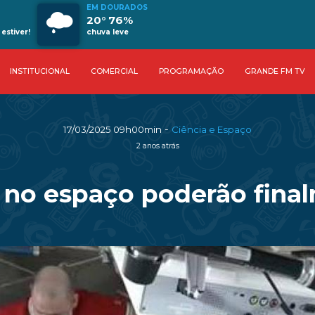
EM DOURADOS
20° 76%
estiver!
chuva leve
INSTITUCIONAL
COMERCIAL
PROGRAMAÇÃO
GRANDE FM TV
-
17/03/2025 09h00min
Ciência e Espaço
2 anos atrás
 no espaço poderão finalm