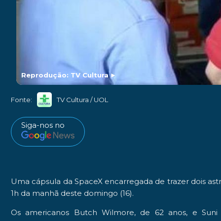
Reprodução: TV Cultura
►
Fonte:
TV Cultura / UOL
Siga-nos no
Uma cápsula da
SpaceX
encarregada de trazer dois astr
1h da manhã deste domingo (16).
Os americanos Butch Wilmore, de 62 anos, e Suni 