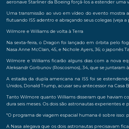
aeronave
Starliner
da
Boeing
forçá-los a estender uma v
Uma transmissão ao vivo em vídeo do evento mostra 
flutuando ISS adentro e abraçando seus colegas (veja a p
Wilmore e Williams de volta à Terra
Na sexta-feira, o Dragon foi lançado em órbita pelo fo
Nasa Anne McClain, 45, e Nichole Ayers, 36; o japonês Tak
Wilmore e Williams ficarão alguns dias com a nova eq
Aleksandr Gorbunov (Roscosmos), 34, que se juntaram 
A estadia da dupla americana na ISS foi se estendendo
Unidos, Donald Trump, acusar seu antecessor na Casa B
Tanto Wilmore quanto Williams disseram que haviam co
dura seis meses. Os dois são astronautas experientes e 
"O programa de viagem espacial humana é sobre isso: pla
A Nasa alegava que os dois astronautas precisavam fic