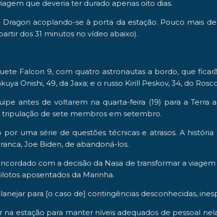
iagem que deveria ter durado apenas oito dias.
a
Dragon
acoplando-se à porta da estação. Pouco mais de 
artir dos 31 minutos no vídeo abaixo).
guete Falcon 9, com quatro astronautas a bordo, que fica
uya Onishi, 49, da Jaxa; e o russo Kirill Peskov, 34, do Ros
uipe antes de voltarem na quarta-feira (19) para a Terra
à tripulação de sete membros em setembro.
 por uma série de questões técnicas e atrasos. A história
ranca, Joe Biden, de abandoná-los.
ncordado com a decisão da Nasa de transformar a viagem
pilotos aposentados da Marinha.
nejar para [o caso de] contingências desconhecidas, inesper
ar na estação para manter níveis adequados de pessoal ne