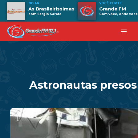
NO AR
VOCÊ CURTE
As Brasileiríssimas
Grande FM
com Sergio Sarate
Com você, onde você 
menu
Astronautas presos