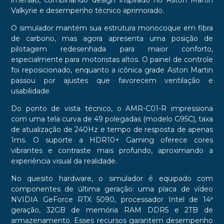
imersão, combinando design inspirado no Aston Martin
Valkyrie e desempenho técnico aprimorado.
O simulador mantém sua estrutura monocoque em fibra
de carbono, mas agora apresenta uma posição de
pilotagem redesenhada para maior conforto,
especialmente para motoristas altos. O painel de controle
foi reposicionado, enquanto a icônica grade Aston Martin
passou por ajustes que favorecem ventilação e
usabilidade.
Do ponto de vista técnico, o AMR-C01-R impressiona
com uma tela curva de 49 polegadas (modelo G95C), taxa
de atualização de 240Hz e tempo de resposta de apenas
1ms. O suporte a HDR10+ Gaming oferece cores
vibrantes e contraste mais profundo, aproximando a
experiência visual da realidade.
No quesito hardware, o simulador é equipado com
componentes de última geração: uma placa de vídeo
NVIDIA GeForce RTX 5090, processador Intel de 14ª
geração, 32GB de memória RAM DDR5 e 2TB de
armazenamento. Esses recursos garantem desempenho