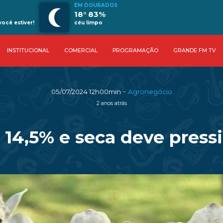
EM DOURADOS
18° 83%
ocê estiver!
céu limpo
INSTITUCIONAL
COMERCIAL
PROGRAMAÇÃO
GRANDE FM TV
-
05/07/2024 12h00min
Agronegócio
2 anos atrás
 14,5% e seca deve press