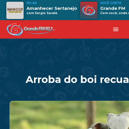
NO AR
VOCÊ CURTE
Amanhecer Sertanejo
Grande FM
com Sergio Sarate
Com você, onde v
menu
Arroba do boi recua