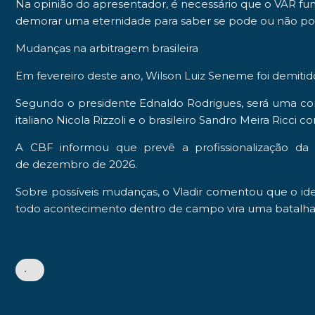
Na opinião do apresentador, é necessário que o VAR fu
demorar uma eternidade para saber se pode ou não pode 
Mudanças na arbitragem brasileira
Em fevereiro deste ano,
Wilson Luiz Seneme
foi
demiti
Segundo o presidente
Ednaldo Rodrigues
, será uma co
italiano
Nicola Rizzoli
e o brasileiro
Sandro Meira Ricci
com
A CBF informou que prevê a
profissionalização
da a
de
dezembro
de 2026.
Sobre possíveis mudanças, o Vladir comentou que o idea
todo acontecimento dentro de campo vira uma batalha 
•