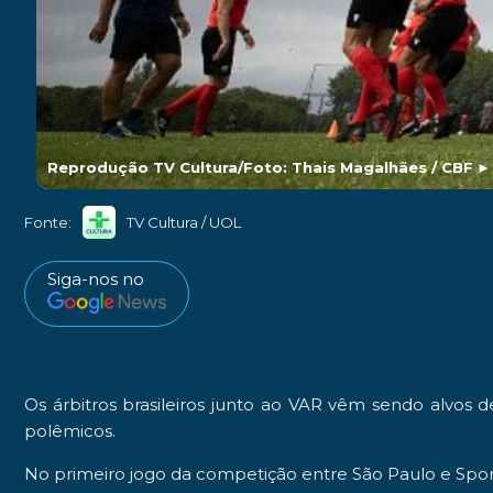
Reprodução TV Cultura/Foto: Thais Magalhães / CBF
Fonte:
TV Cultura / UOL
Siga-nos no
Os
árbitros brasileiros
junto ao
VAR
vêm sendo alvos de
polêmicos.
No primeiro jogo da competição entre
São Paulo
e
Spo