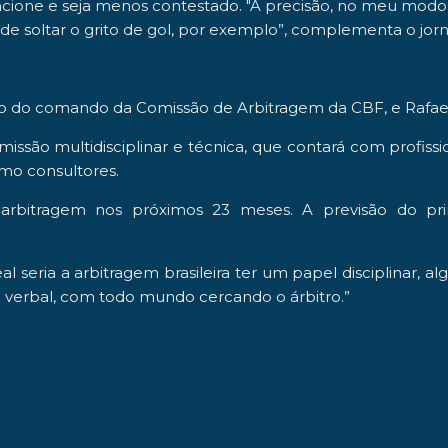
ncione e seja menos contestado. "A precisão, no meu modo 
soltar o grito de gol, por exemplo”, complementa o jornal
do
do comando da Comissão de Arbitragem da
CBF,
e
Rafae
missão multidisciplinar e técnica, que contará com profissi
o consultores.
rbitragem nos próximos
23 meses
. A previsão do pri
l seria a arbitragem brasileira ter um
papel disciplinar
, a
verbal, com todo mundo cercando o árbitro.”