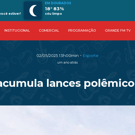
EM DOURADOS
18° 83%
ocê estiver!
céu limpo
INSTITUCIONAL
COMERCIAL
PROGRAMAÇÃO
GRANDE FM TV
-
02/05/2025 13h00min
Esporte
um ano atrás
acumula lances polêmicos 