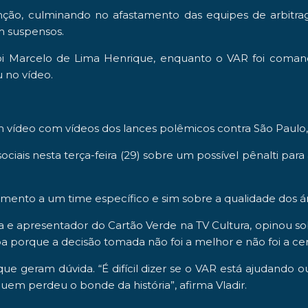
nção, culminando no afastamento das
equipes de arbit
m suspensos.
oi
Marcelo de Lima Henrique
, enquanto o VAR foi coma
 no vídeo.
m vídeo com vídeos dos lances polêmicos contra
São
Paulo,
ociais nesta
terça-feira
(29) sobre um possível pênalti par
nto a um time específico e sim sobre a qualidade dos ár
sta e apresentador do
Cartão Verde
na
TV Cultura,
opinou so
a porque a decisão tomada não foi a melhor e não foi a ce
que geram dúvida. “É difícil dizer se o VAR está ajudando 
quem perdeu o bonde da história”, afirma
Vladir
.