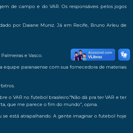
ragem de campo e do VAR.
Os
responsáveis pelos jogos
ndado por
Daiane Muniz
. Já em
Recife
,
Bruno Arleu de
 Palmeiras
e
Vasco.
a a equipe paranaense com sua fornecedora de materiais
bitros.
bre o
VAR
no futebol brasileiro."Não dá pra ter VAR e ter
rta, que me parece o fim do mundo”, opina.
ou se está atrapalhando. A gente imaginar o futebol hoje