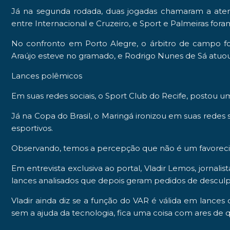
Já na segunda rodada, duas jogadas chamaram a ate
entre
Internacional
e
Cruzeiro
, e
Sport
e
Palmeiras
fora
No confronto em
Porto Alegre
, o árbitro de campo f
Araújo
esteve no gramado, e
Rodrigo Nunes de Sá
atuou
Lances polêmicos
Em suas redes sociais, o
Sport Club do Recife
, postou u
Já na
Copa do Brasil
, o
Maringá
ironizou em suas redes s
esportivos.
Observando, temos a percepção que não é um favorecime
Em entrevista exclusiva ao portal,
Vladir Lemos
, jornali
lances analisados que depois geram pedidos de desculp
Vladir ainda diz se a função do VAR é válida em lances 
sem a ajuda da tecnologia, fica uma coisa com ares de 