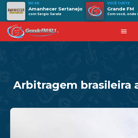
NO AR
VOCÊ CURTE
Amanhecer Sertanejo
Grande FM
com Sergio Sarate
Com você, onde v
menu
Arbitragem brasileira 