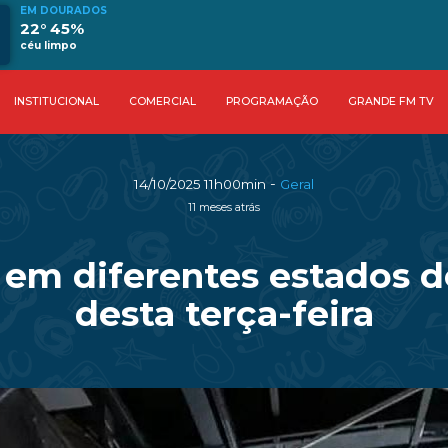
EM DOURADOS
22° 45%
céu limpo
INSTITUCIONAL
COMERCIAL
PROGRAMAÇÃO
GRANDE FM TV
-
14/10/2025 11h00min
Geral
11 meses atrás
 em diferentes estados 
desta terça-feira