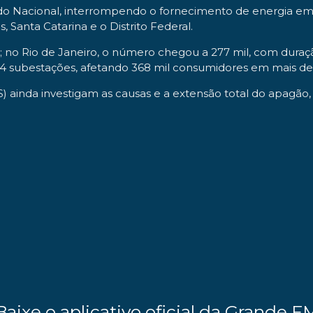
do Nacional, interrompendo o fornecimento de energia em d
 Santa Catarina e o Distrito Federal.
z; no Rio de Janeiro, o número chegou a 277 mil, com dura
54 subestações, afetando 368 mil consumidores em mais de
S) ainda investigam as causas e a extensão total do apagã
Baixe o aplicativo oficial da Grande F