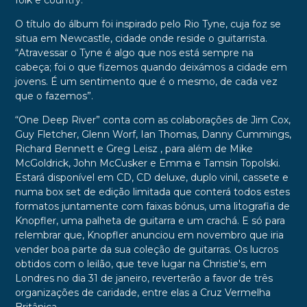
O título do álbum foi inspirado pelo Rio Tyne, cuja foz se
situa em Newcastle, cidade onde reside o guitarrista.
“Atravessar o Tyne é algo que nos está sempre na
cabeça; foi o que fizemos quando deixámos a cidade em
jovens. É um sentimento que é o mesmo, de cada vez
que o fazemos”.
“One Deep River” conta com as colaborações de Jim Cox,
Guy Fletcher, Glenn Worf, Ian Thomas, Danny Cummings,
Richard Bennett e Greg Leisz , para além de Mike
McGoldrick, John McCusker e Emma e Tamsin Topolski.
Estará disponível em CD, CD deluxe, duplo vinil, cassete e
numa box set de edição limitada que conterá todos estes
formatos juntamente com faixas bónus, uma litografia de
Knopfler, uma palheta de guitarra e um crachá. E só para
relembrar que, Knopfler anunciou em novembro que iria
vender boa parte da sua coleção de guitarras. Os lucros
obtidos com o leilão, que teve lugar na Christie's, em
Londres no dia 31 de janeiro, reverterão a favor de três
organizações de caridade, entre elas a Cruz Vermelha
Britânica.