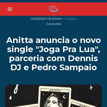
menu
-
13/12/2023 13h30min
Música
3 anos atrás
Anitta anuncia o novo
single "Joga Pra Lua",
parceria com Dennis
DJ e Pedro Sampaio