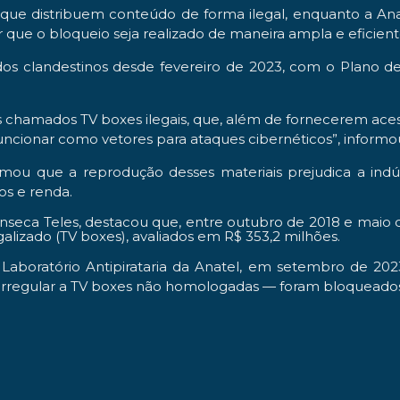
s que distribuem conteúdo de forma ilegal, enquanto a Ana
r que o bloqueio seja realizado de maneira ampla e eficient
údos clandestinos desde fevereiro de 2023, com o Plano 
s chamados TV boxes ilegais, que, além de fornecerem ace
ncionar como vetores para ataques cibernéticos”, informo
mou que a reprodução desses materiais prejudica a indúst
s e renda.
onseca Teles, destacou que, entre outubro de 2018 e maio
alizado (TV boxes), avaliados em R$ 353,2 milhões.
Laboratório Antipirataria da Anatel, em setembro de 202
a irregular a TV boxes não homologadas — foram bloqueado