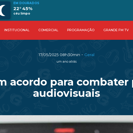
EM DOURADOS
22° 45%
céu limpo
INSTITUCIONAL
COMERCIAL
PROGRAMAÇÃO
GRANDE FM TV
-
17/05/2025 08h30min
Geral
um ano atrás
m acordo para combater 
audiovisuais