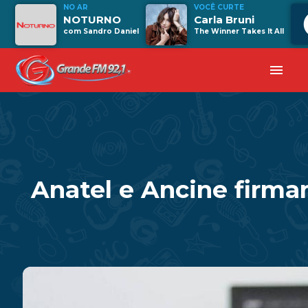
NO AR
VOCÊ CURTE
NOTURNO
Carla Bruni
com Sandro Daniel
The Winner Takes It All
menu
Anatel e Ancine firma