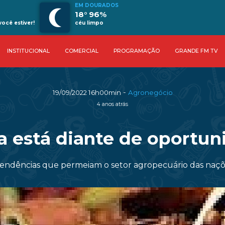
EM DOURADOS
18° 96%
ocê estiver!
céu limpo
INSTITUCIONAL
COMERCIAL
PROGRAMAÇÃO
GRANDE FM TV
-
19/09/2022 16h00min
Agronegócio
4 anos atrás
a está diante de oportuni
endências que permeiam o setor agropecuário das naçõ