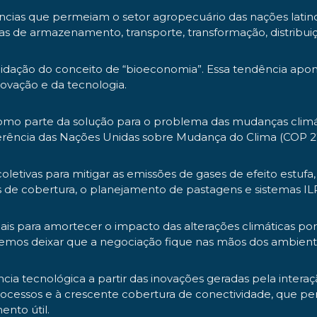
ncias que permeiam o setor agropecuário das nações latin
mas de armazenamento, transporte, transformação, distribu
olidação do conceito de “bioeconomia”. Essa tendência ap
novação e da tecnologia.
como parte da solução para o problema das mudanças climátic
nferência das Nações Unidas sobre Mudança do Clima (COP 2
coletivas para mitigar as emissões de gases de efeito est
ras de cobertura, o planejamento de pastagens e sistemas IL
ais para amortecer o impacto das alterações climáticas po
emos deixar que a negociação fique nas mãos dos ambiental
ia tecnológica a partir das inovações geradas pela interaç
processos e à crescente cobertura de conectividade, que p
nto útil.