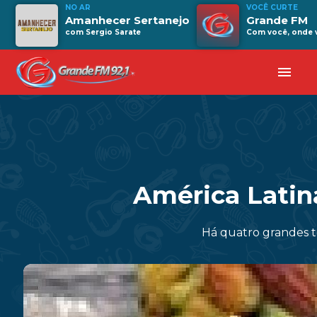
NO AR
VOCÊ CURTE
Amanhecer Sertanejo
Grande FM
com Sergio Sarate
Com você, onde v
menu
América Latin
Há quatro grandes t