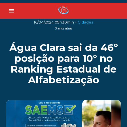
menu
-
16/04/2024 09h30min
Cidades
3 anos atrás
Água Clara sai da 46º
posição para 10° no
Ranking Estadual de
Alfabetização