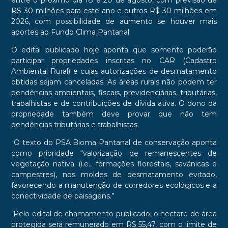
entre o próximo dia 18 e 20 de agosto, com previsão de
R$ 30 milhões para este ano e outros R$ 30 milhões em
2026, com possibilidade de aumento se houver mais
aportes ao Fundo Clima Pantanal.
O edital publicado hoje aponta que somente poderão
participar propriedades inscritas no CAR (Cadastro
Ambiental Rural) e cujas autorizações de desmatamento
obtidas sejam canceladas. As áreas rurais não podem ter
pendências ambientais, fiscais, previdenciárias, tributárias,
trabalhistas e de contribuições de dívida ativa. O dono da
propriedade também deve provar que não tem
pendências tributárias e trabalhistas.
O texto do PSA Bioma Pantanal de conservação aponta
como prioridade “valorização de remanescentes de
vegetação nativa (i.e., formações florestais, savânicas e
campestres), nos moldes de desmatamento evitado,
favorecendo a manutenção de corredores ecológicos e a
conectividade de paisagens.”
Pelo edital de chamamento publicado, o hectare de área
protegida será remunerado em R$ 55,47, com o limite de