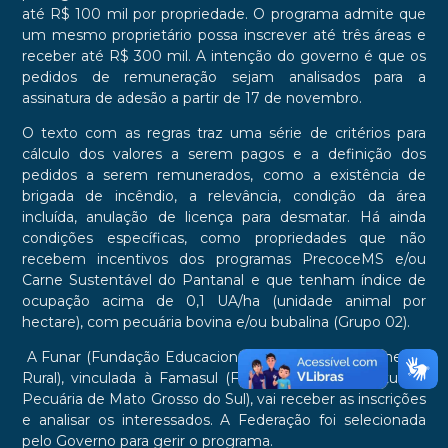
até R$ 100 mil por propriedade. O programa admite que
um mesmo proprietário possa inscrever até três áreas e
receber até R$ 300 mil. A intenção do governo é que os
pedidos de remuneração sejam analisados para a
assinatura de adesão a partir de 17 de novembro.
O texto com as regras traz uma série de critérios para
cálculo dos valores a serem pagos e a definição dos
pedidos a serem remunerados, como a existência de
brigada de incêndio, a relevância, condição da área
incluída, anulação de licença para desmatar. Há ainda
condições específicas, como propriedades que não
recebem incentivos dos programas PrecoceMS e/ou
Carne Sustentável do Pantanal e que tenham índice de
ocupação acima de 0,1 UA/ha (unidade animal por
hectare), com pecuária bovina e/ou bubalina (Grupo 02).
A Funar (Fundação Educacional para o Desenvolvimento
Rural), vinculada à Famasul (Federação da Agricultura e
Pecuária de Mato Grosso do Sul), vai receber as inscrições
e analisar os interessados. A Federação foi selecionada
pelo Governo para gerir o programa.