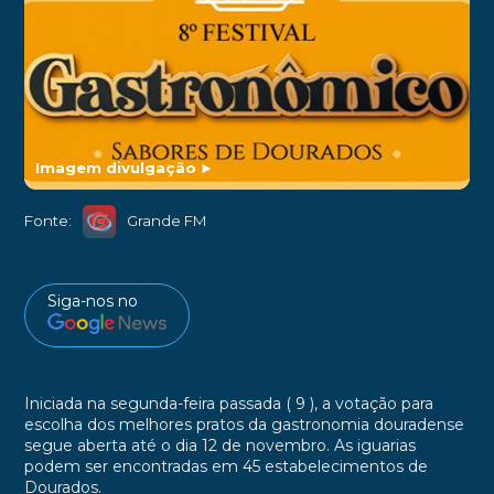
Imagem divulgação
►
Fonte:
Grande FM
Siga-nos no
Iniciada na segunda-feira passada ( 9 ), a votação para
escolha dos melhores pratos da gastronomia douradense
segue aberta até o dia 12 de novembro. As iguarias
podem ser encontradas em 45 estabelecimentos de
Dourados.