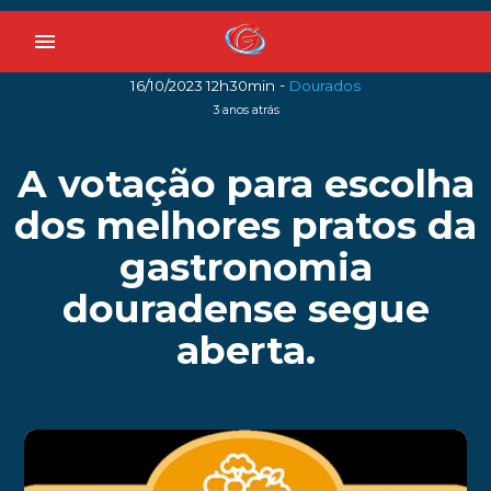
menu
-
16/10/2023 12h30min
Dourados
3 anos atrás
A votação para escolha
dos melhores pratos da
gastronomia
douradense segue
aberta.