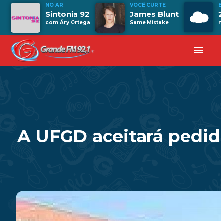
NO AR
VOCÊ CURTE
Sintonia 92
James Blunt
com Áry Ortega
Same Mistake
menu
A UFGD aceitará pedido