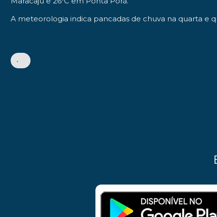
Maracaju e 26ºC em Ponta Porã.
A meteorologia indica pancadas de chuva na quarta e qui
•