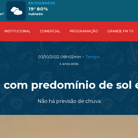
EM DOURADOS
19° 80%
r!
nublado
INSTITUCIONAL
COMERCIAL
PROGRAMAÇÃO
GRANDE FM TV
-
03/10/2022 08h02min
Tempo
4 anos atrás
com predomínio de sol e 
Não há previsão de chuva