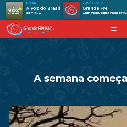
NO AR
VOCÊ CURTE
A Voz do Brasil
Grande FM
com EBC
Com você, onde você estive
menu
A semana começa 