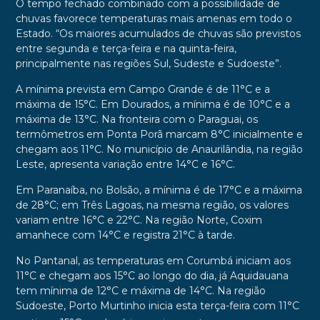
O tempo fechado combinado com a possibilidade de
chuvas favorece temperaturas mais amenas em todo o
Estado. “Os maiores acumulados de chuvas são previstos
entre segunda e terça-feira e na quinta-feira,
principalmente nas regiões Sul, Sudeste e Sudoeste”.
A mínima prevista em Campo Grande é de 11°C e a
máxima de 15°C. Em Dourados, a mínima é de 10°C e a
máxima de 13°C. Na fronteira com o Paraguai, os
termômetros em Ponta Porã marcam 8°C inicialmente e
chegam aos 11°C. No município de Anaurilândia, na região
Leste, apresenta variação entre 14°C e 16°C.
Em Paranaíba, no Bolsão, a mínima é de 17°C e a máxima
de 28°C; em Três Lagoas, na mesma região, os valores
variam entre 16°C e 22°C. Na região Norte, Coxim
amanhece com 14°C e registra 21°C à tarde.
No Pantanal, as temperaturas em Corumbá iniciam aos
11°C e chegam aos 15°C ao longo do dia, já Aquidauana
tem mínima de 12°C e máxima de 14°C. Na região
Sudoeste, Porto Murtinho inicia esta terça-feira com 11°C