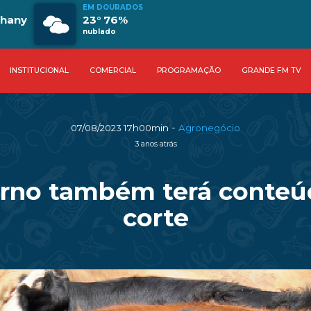
EM DOURADOS
phany
23° 76%
nublado
INSTITUCIONAL
COMERCIAL
PROGRAMAÇÃO
GRANDE FM TV
-
07/08/2023 17h00min
Agronegócio
3 anos atrás
erno também terá conteú
corte