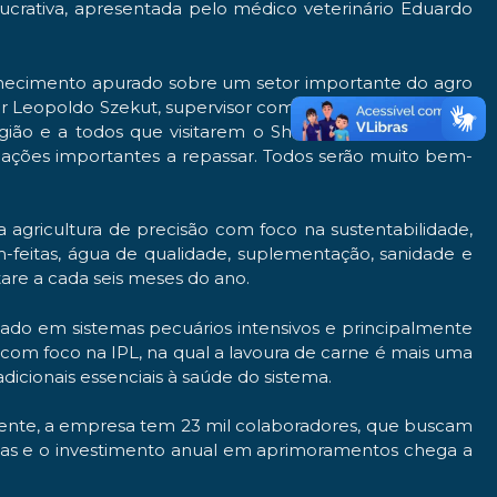
lucrativa, apresentada pelo médico veterinário Eduardo
nhecimento apurado sobre um setor importante do agro
zar Leopoldo Szekut, supervisor comercial de Pecuária da
ião e a todos que visitarem o Show Rural de Inverno.
mações importantes a repassar. Todos serão muito bem-
 agricultura de precisão com foco na sustentabilidade,
-feitas, água de qualidade, suplementação, sanidade e
are a cada seis meses do ano.
icado em sistemas pecuários intensivos e principalmente
 com foco na IPL, na qual a lavoura de carne é mais uma
icionais essenciais à saúde do sistema.
nte, a empresa tem 23 mil colaboradores, que buscam
istas e o investimento anual em aprimoramentos chega a