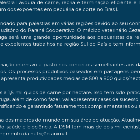
estra Lavoura de carne, recria e terminação eficiente e 
m dos expoentes em pecuária de corte no Brasil.
dado para palestras em várias regiões devido ao seu co
 auditório do Paraná Cooperativo. O médico veterinário Ce
a será uma grande oportunidade aos pecuaristas da reg
excelentes trabalhos na região Sul do País e tem infor
iação intensivo a pasto nos conceitos semelhantes aos da
ios. Os processos produtivos baseados em pastagens bem
apresenta produtividades médias de 500 a 800 quilos/hect
a 1,5 mil quilos de carne por hectare. Isso tem sido prat
uga, além de como fazer, vai apresentar cases de sucesso
ersificando e garantindo faturamentos complementares ou ad
a das maiores do mundo em sua área de atuação. Atualme
ão, saúde e biociência. A DSM tem mais de dois mil cient
 segmento da nutrição animal.