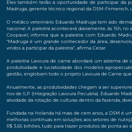
Eles também terão a oportunidade de participar da pal
Madruga, gerente técnico regional da DSM-Firmenich, u
O médico veterinário Eduardo Madruga tem sido deman
nacional. A palestra acontecerá diariamente, às 15h, no
Coopavel, informa que a palestra com Eduardo Madrug
“Madruga é um grande conhecedor da área, desenvolve 
vindos a participar da palestra”, afirma Cezar.
A palestra Lavoura de carne abordará um sistema de cr
produtividade e lucratividade dos modelos agropecuár
gestão, englobam todo o projeto Lavoura de Carne que 
Anualmente, as produtividades chegam a ser superiores 
nos de ILP (Integração Lavoura Pecuária). Eduardo Madr
atividade da rotação de culturas dentro da fazenda, div
Fundada na Holanda há mais de cem anos, a DSM é um
melhorias contínuas em soluções aos setores de nutriç
R$ 3,65 bilhões, tudo para trazer produtos de ponta ao