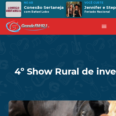
NO AR
VOCÊ CURTE
Conexão Sertaneja
Jennifer e Ste
com Rafael Lobo
Feriado Nacional
menu
4º Show Rural de inv