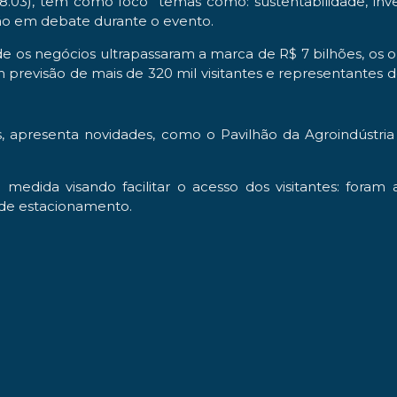
 (08.03), tem como foco temas como: sustentabilidade, inv
rão em debate durante o evento.
os negócios ultrapassaram a marca de R$ 7 bilhões, os 
m previsão de mais de 320 mil visitantes e representantes
s, apresenta novidades, como o Pavilhão da Agroindústria
medida visando facilitar o acesso dos visitantes: foram
 de estacionamento.