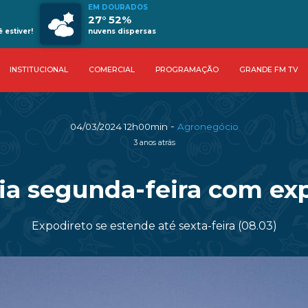
EM DOURADOS
27° 52%
estiver!
nuvens dispersas
INSTITUCIONAL
COMERCIAL
PROGRAMAÇÃO
GRANDE FM TV
-
04/03/2024 12h00min
Agronegócio
3 anos atrás
cia segunda-feira com exp
Expodireto se estende até sexta-feira (08.03)