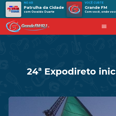
NO AR
VOCÊ CURTE
Patrulha da Cidade
Grande FM
com Osvaldo Duarte
Com você, onde você 
menu
24ª Expodireto ini