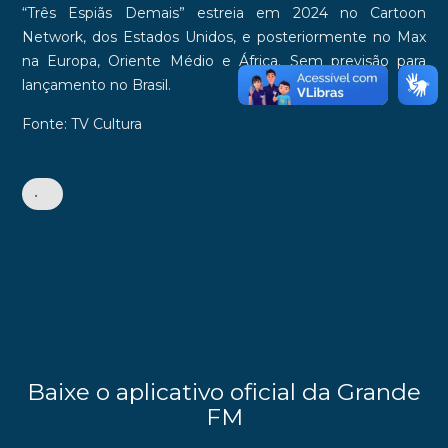
“Três Espiãs Demais”
estreia em 2024 no Cartoon
Network
, dos
Estados Unidos
, e posteriormente no
Max
na Europa, Oriente Médio e África
. Sem previsão para
lançamento no
Brasil
.
Fonte: TV Cultura
•
Baixe o aplicativo oficial da Grande
FM