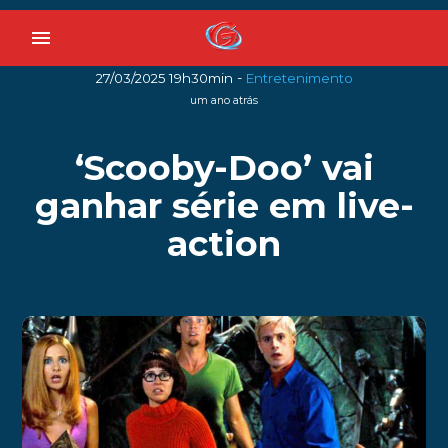
menu
-
27/03/2025 19h30min
Entretenimento
um ano atrás
‘Scooby-Doo’ vai
ganhar série em live-
action