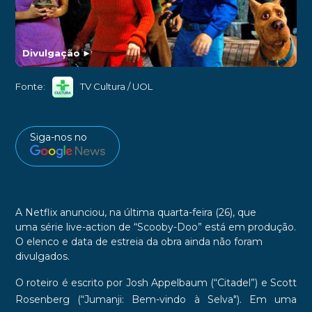
Divulgação
►
Fonte:
TV Cultura / UOL
Siga-nos no
A
Netflix
anunciou, na última
quarta-feira (26)
, que
uma
série live-action de “Scooby-Doo”
está em produção.
O elenco e data de estreia da obra ainda não foram
divulgados.
O
roteiro
é escrito por
Josh Appelbaum
(“Citadel”) e
Scott
Rosenberg
(“Jumanji: Bem-vindo à Selva"). Em uma