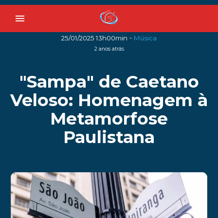
menu
-
25/01/2025 13h00min
Música
2 anos atrás
"Sampa" de Caetano
Veloso: Homenagem à
Metamorfose
Paulistana