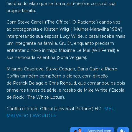
história do vilão que se torna anti-herói e constrói sua
própria família.
Com
Steve Carrell
(‘The Office’, ‘O Paciente’) dando voz
ao protagonista e
Kristen Wiig
(´Mulher-Maravilha 1984’)
interpretando sua esposa
Lucy Wilde
, o casal recebe mais
um integrante na família,
Gru Jr.
, enquanto precisam
enfrentar o novo inimigo
Maxime Le Mal
(
Will Ferrell
) e
sua namorada
Valentina
(
Sofía Vergara
).
Miranda Cosgrove
,
Steve Coogan
,
Dana Gaier
e
Pierre
Coffin
também compõem o elenco, com direção
de
Patrick Delage
e
Chris Renaud
, que comandou os dois
primeiros filmes da série, e roteiro de
Mike White
(‘Escola
de Rock’, ‘The White Lotus’).
Confira o Trailer
Oficial (Universal Pictures) HD-
MEU
MALVADO FAVORITO 4