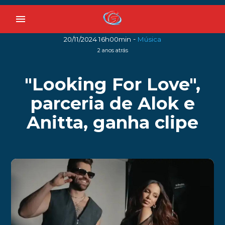
menu
-
20/11/2024 16h00min
Música
2 anos atrás
"Looking For Love",
parceria de Alok e
Anitta, ganha clipe