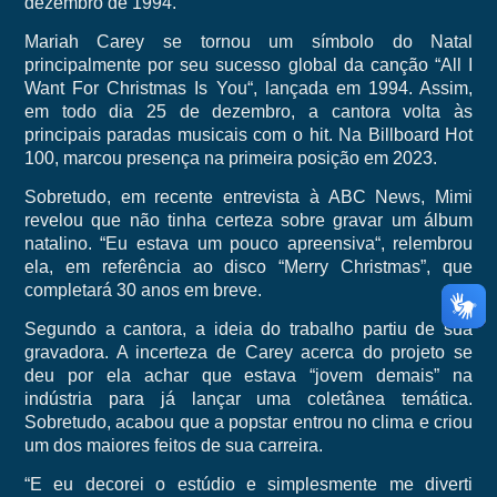
dezembro de 1994.
Mariah Carey se tornou um símbolo do Natal
principalmente por seu sucesso global da canção “All I
Want For Christmas Is You“, lançada em 1994. Assim,
em todo dia 25 de dezembro, a cantora volta às
principais paradas musicais com o hit. Na Billboard Hot
100, marcou presença na primeira posição em 2023.
Sobretudo, em recente entrevista à ABC News, Mimi
revelou que não tinha certeza sobre gravar um álbum
natalino. “Eu estava um pouco apreensiva“, relembrou
ela, em referência ao disco “Merry Christmas”, que
completará 30 anos em breve.
Segundo a cantora, a ideia do trabalho partiu de sua
gravadora. A incerteza de Carey acerca do projeto se
deu por ela achar que estava “jovem demais” na
indústria para já lançar uma coletânea temática.
Sobretudo, acabou que a popstar entrou no clima e criou
um dos maiores feitos de sua carreira.
“E eu decorei o estúdio e simplesmente me diverti