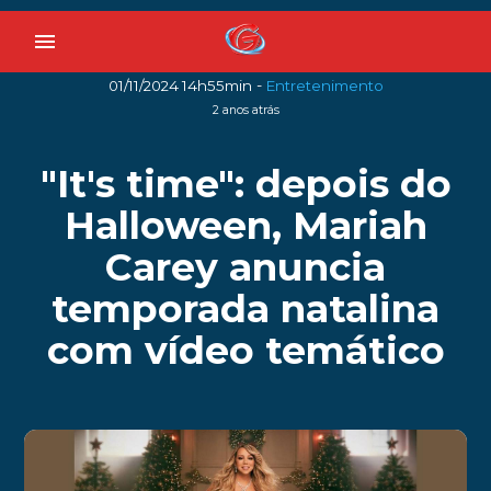
menu
-
01/11/2024 14h55min
Entretenimento
2 anos atrás
"It's time": depois do
Halloween, Mariah
Carey anuncia
temporada natalina
com vídeo temático