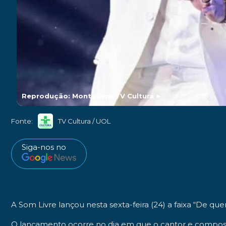
Reprodução: Montagem/TV Cultura
►
Fonte:
TV Cultura / UOL
Siga-nos no
A
Som Livre
lançou nesta sexta-feira (24) a faixa
“De que
O lançamento ocorre no dia em que o cantor e compos