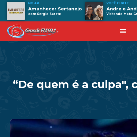
NO AR
VOCÊ CURTE
Amanhecer Sertanejo
Andre e And
com Sergio Sarate
Visitando Mato G
menu
“De quem é a culpa", 