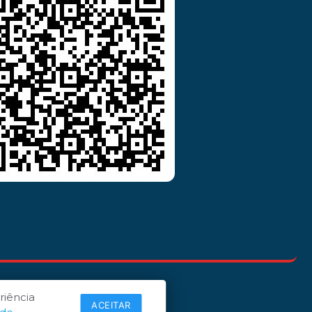
riência
ACEITAR