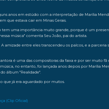
lguns anos em estúdio com a interpretação de
Marília Men
o em que estava cair em
Minas Gerais
.
tiano tem uma importância muito grande, porque é um prese
o nessa música" comenta
Seu João
, pai do artista.
. A amizade entre eles transcendeu os palcos, e a parceri
antora é uma das compositoras da faixa e por ser muito fã 
úsica, no entanto, foi lançada anos depois por Marília Men
s do álbum
"Realidade"
.
o que já era aguardado por muitos.
a (Clip Oficial)