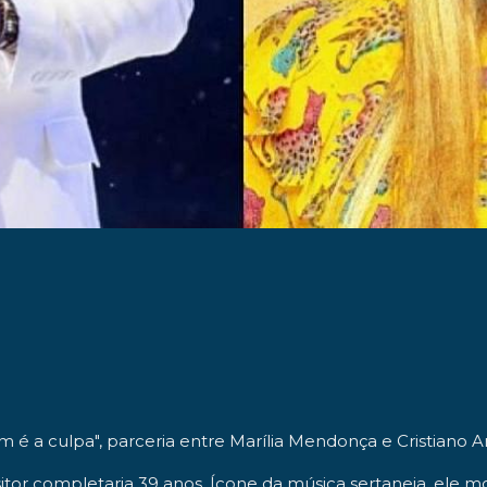
m é a culpa"
, parceria entre
Marília Mendonça
e
Cristiano A
itor completaria
39 anos
. Ícone da música sertaneja, ele 