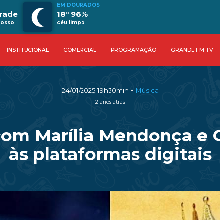
EM DOURADOS
rade
18° 96%
rosso
céu limpo
INSTITUCIONAL
COMERCIAL
PROGRAMAÇÃO
GRANDE FM TV
-
24/01/2025 19h30min
Música
2 anos atrás
com Marília Mendonça e C
às plataformas digitais