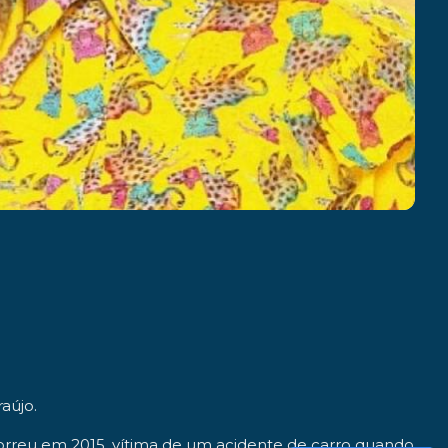
raújo
.
morreu em
2015
, vítima de um acidente de carro quando