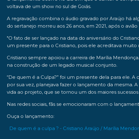
voltava de um show no sul de
Goiás
.
A regravação combina o áudio gravado por Araújo há a
do sertanejo morreu aos
26 anos
, em
2021
, após o aviã
"O fato de ser lançado na data do aniversário do Cris
um presente para o Cristiano, pois ele acreditava muit
Cristiano sempre apoiou a carreira de Marília Mendonça
na construção de um legado musical conjunto.
“De quem é a Culpa?” foi um presente dela para ele. A c
por sua vez, planejava fazer o lançamento da mesma. A m
vida ao projeto, que se tornou um dos maiores sucesso
Nas redes sociais, fãs se emocionaram com o lançament
Ouça o lançamento:
De quem é a culpa ? - Cristiano Araújo / Marília Mendonç